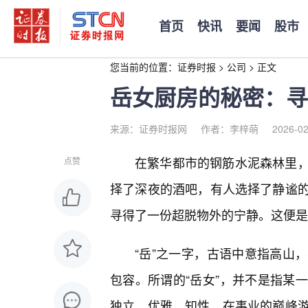
首页
快讯
要闻
股市
您当前的位置：
证券时报
>
公司
>
正文
岳女厨房的秘密：寻
来源：证券时报网
作者：李梓萌
2026-02
在繁华都市的钢筋水泥森林里
点赞
择了深夜的酒吧，有人选择了静谧
寻得了一份超脱物外的宁静。这便是
“岳”之一字，古语中意指高山
包容。所谓的“岳女”，并不是指某
独立、优雅、知性，在事业的巅峰