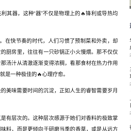
利其器，这种“器”不仅是物理上的🔥锋利或导热均
教。在快节奏的时代，人们习惯了预制菜和外卖，却
女的厨房里，往往有一只砂锅正小火慢煨。那不仅仅
看那汤汁从清澈逐渐变得浓稠，看那食材在热力作用
就是一种极佳的🔥心理疗愈。
级的美味需要时间的沉淀，正如人生的睿智需要岁月
气是有层次的。这种层次感源于她们对香料的极致掌
调味料，而是更倾向于研磨当季的香草，或是从远方