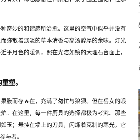
一种奇妙的和谐感所治愈。这里的空气中似乎并没有
反而弥散着淡淡的草本清香与高汤醇厚的余味。灯光
得近乎月色的暖调，照在光洁如镜的大理石台面上，
的重塑。
果腹而存🔥在，充满了匆忙与狼狈。但在岳女的眼
金炉。在这里，每一件厨具的选择都极为考究。那些
润如玉；悬挂在墙上的刀具，闪烁着克制的寒光，它
参与者。