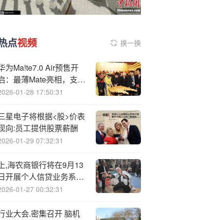
热点
视频
换一换
华为Ma!te7.0 Air预售开
启：最薄Mate亮相，支持
双卡与快充
2026-01-28 17:50:31
三星电子将根据<股>价表
现向:员工提供股票薪酬
2026-01-29 07:32:31
上,海农商银行将在9月13
日开展个人信贷业务系统
维护工作
2026-01-27 00:32:31
行业大会.密集召开 脑机