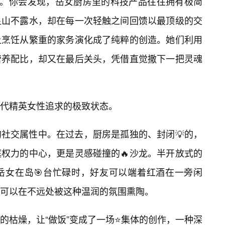
”。你会发现，岳女厨房里的科技产品往往拥有极简
显山不露水，却在每一次轻触之间回馈以最顶级的交
让烹饪从繁重的家务演化成了纯粹的创造。她们利用
营养配比，却又在最后关头，凭借直觉撒下一把灵魂
代精英女性追求的极致状态。
的社交属性中。在过去，厨房是孤独的、封闭💡的，
庭权力的中心，更是灵感碰撞的🔥沙龙。半开放式的
岳女在岛🎯台忙碌时，好友可以端着红酒在一旁闲
可以在不远处被这种温润的氛围熏陶。
的枯燥，让“做饭”变成了一场⭐集体的创作，一种深