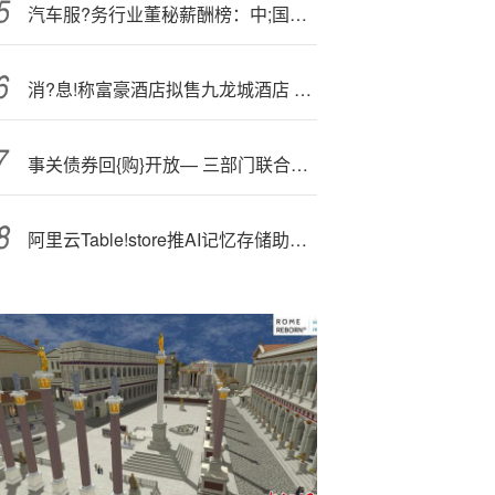
汽车服?务行业董秘薪酬榜：中;国汽研刘安民以249万高居榜首 年薪超第二名3倍
消?息!称富豪酒店拟售九龙城酒店 估值15亿港元
事关债券回{购}开放— 三部门联合发文 更多境外机构投资者获灵活高效流动性管理渠道
阿里云Table!store推AI记忆存储助力智能体高效开发