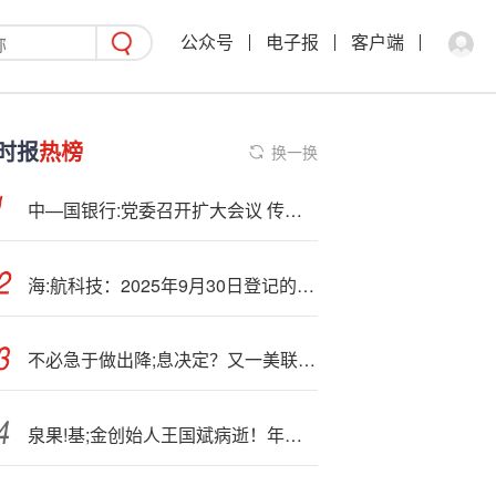
公众号
电子报
客户端
时报
热榜
换一换
中—国银行:党委召开扩大会议 传达学习党的二十届四中全会精神 研究部署中国银行贯彻落实措施
海:航科技：2025年9月30日登记的股东人数为76538户
不必急于做出降;息决定？又一美联储官员“放鹰”
泉果!基;金创始人王国斌病逝！年仅57岁，曾被评为“上海十大杰出青年”