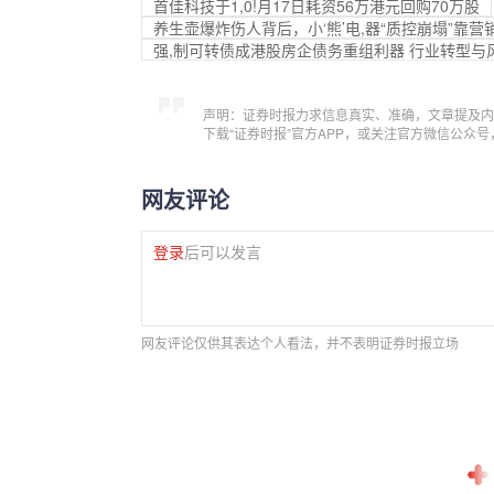
首佳科技于1,0!月17日耗资56万港元回购70万股
养生壶爆炸伤人背后，小‘熊’电,器“质控崩塌”靠营
强,制可转债成港股房企债务重组利器 行业转型与
声明：证券时报力求信息真实、准确，文章提及内
下载“证券时报”官方APP，或关注官方微信公众
网友评论
登录
后可以发言
网友评论仅供其表达个人看法，并不表明证券时报立场