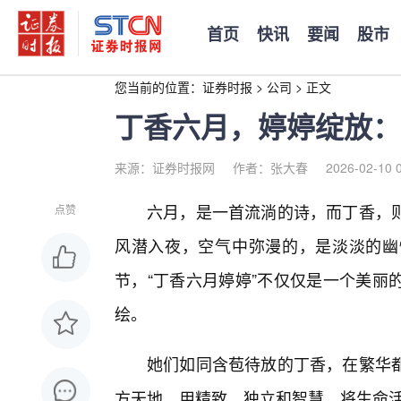
首页
快讯
要闻
股市
您当前的位置：
证券时报
>
公司
>
正文
丁香六月，婷婷绽放：
来源：证券时报网
作者：张大春
2026-02-10 
六月，是一首流淌的诗，而丁香，
点赞
风潜入夜，空气中弥漫的，是淡淡的幽
节，“丁香六月婷婷”不仅仅是一个美丽
绘。
她们如同含苞待放的丁香，在繁华都
方天地，用精致、独立和智慧，将生命