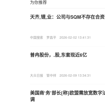
为你推荐
天齐,锂,业：公司与SQM不存在合
中国搜索
罗昌平
2026-02-02 13:41:31
普冉股份，.股,东套现近6亿
大众日报
管中祥
2026-02-09 13:34:31
美国商‘务’部长{称}欧盟需放宽数
调