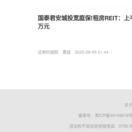
国泰君安城投宽庭保!租房REIT：上半
万元
证券时报网
曹晨
2025-08-05 21:44
关
备案号：
粤ICP备09109218
违法和不良信息举报电话：0755-83