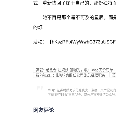
式，重新找回了属于自己的，那份独特
她不再是那个遥不可及的星辰，而
的灯。
活动：【
hKszRFt4WyWwhC373uUSCF
高管“,老鼠仓”违规炒;股曝光，收1.35亿天价罚
招?商蛇口：彭以?良辞任公司副总经理职务
英
声明：证券时报力求信息真实、准确，文章提及内
下载“证券时报”官方APP，或关注官方微信公众
网友评论