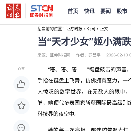
首页
快讯
要闻
股市
您当前的位置：
证券时报
>
公司
>
正文
当“天才少女”姬小满跌
来源：证券时报网
作者：罗昌平
2026-02-10 
“嗒、嗒、嗒……”键盘敲击的声音
点赞
手指在键盘上飞舞，仿佛拥有魔力，一
人惊叹的数字世界。在无数人的眼中，姬
岁，她便代🎯表国家斩获国际最高级别
科技界的夜空中。
她的每一次亮相，都伴随着聚光灯、