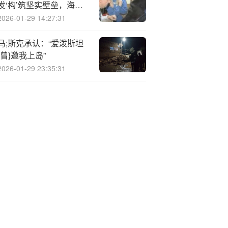
发‘构’筑坚实壁垒，海天
味业上半年业绩领跑行业
2026-01-29 14:27:31
马;斯克承认：“爱泼斯坦
{曾}邀我上岛”
2026-01-29 23:35:31