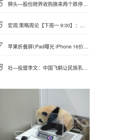
狮头—股份跨界收购换来两个跌停，机器视觉故事背后有何隐忧？
宏观.策略周论【下周一 9:30】：聚焦十五五和四季度政策走向
苹果折叠屏i;Pad曝光 iPhone 16价比老人机改写爱疯史！
社—投盟李文：中国飞鹤让民族乳业品牌之光从北纬47度的希望田野折射到世界和未来