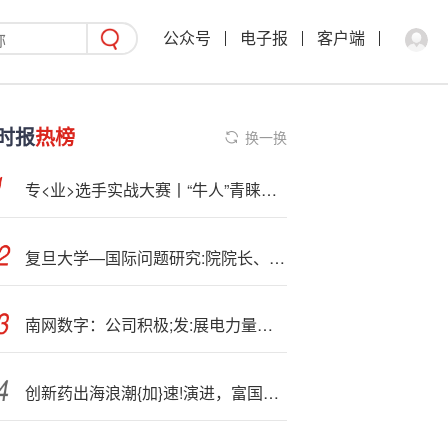
公众号
电子报
客户端
时报
热榜
换一换
专<业>选手实战大赛丨“牛人”青睐哪些股？9月11日十大买入个股榜、十大买入金额个股榜出炉
复旦大学—国际问题研究:院院长、美国研究中心主任吴心伯出席2025分析师大会暨第七届新浪财经金麒麟分析师盛典
南网数字：公司积极;发:展电力量子传感器
创新药出海浪潮{加}速!演进，富国医药精选QDII今日正式发行