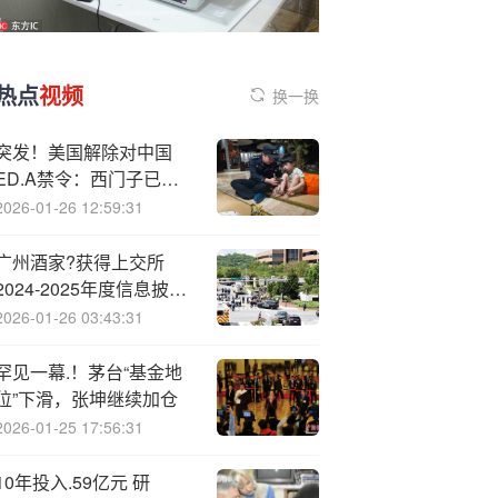
热点
视频
换一换
突发！美国解除对中国
ED.A禁令：西门子已恢
复供货
2026-01-26 12:59:31
广州酒家?获得上交所
2024-2025年度信息披露
A级评价
2026-01-26 03:43:31
罕见一幕.！茅台“基金地
位”下滑，张坤继续加仓
2026-01-25 17:56:31
10年投入.59亿元 研